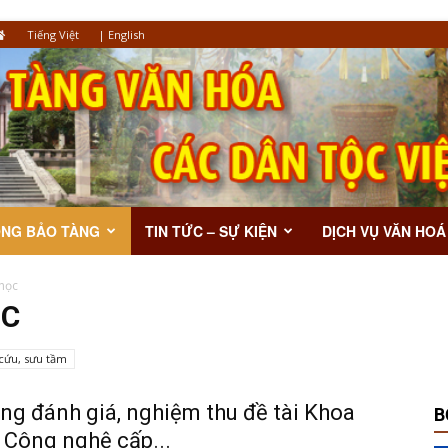
Tiếng Việt
|
English
ỘNG BẢO TÀNG
TIN TỨC – SỰ KIỆN
DỊCH VỤ VĂN HOÁ
học
ỌC
cứu, sưu tầm
ng đánh giá, nghiệm thu đề tài Khoa
B
 Công nghệ cấp...