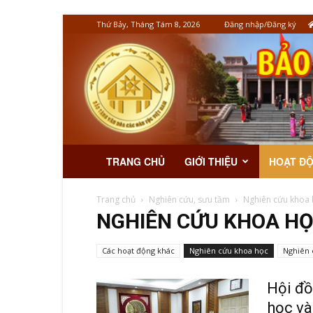
Thứ Bảy, Tháng Tám 8, 2026
Đăng nhập/Đăng ký
TRANG CHỦ
GIỚI THIỆU
HOẠT Đ
Trang chủ
Nghiên cứu, sưu tầm
Nghiên cứu khoa 
NGHIÊN CỨU KHOA H
Các hoạt động khác
Nghiên cứu khoa học
Nghiên 
Hội đồ
học và