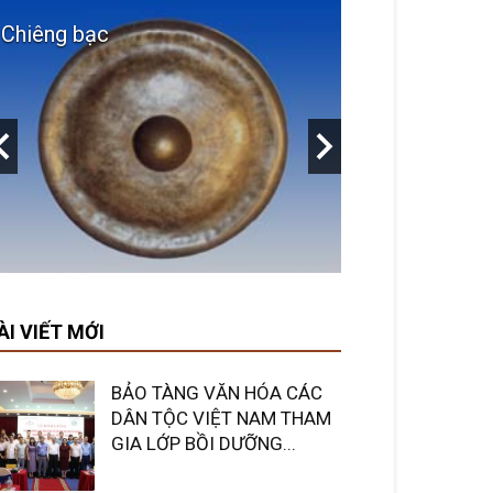
Chiêng bạc
Tượng đầu qu
ÀI VIẾT MỚI
BẢO TÀNG VĂN HÓA CÁC
DÂN TỘC VIỆT NAM THAM
GIA LỚP BỒI DƯỠNG...