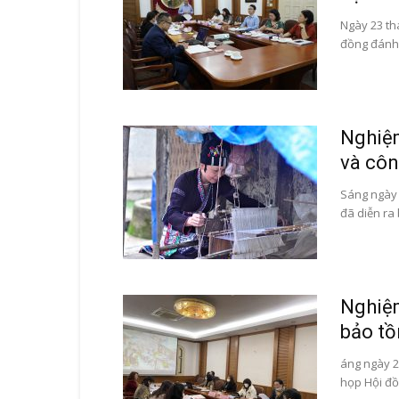
Bộ mắc võng của ngư
Ngày 23 thá
đồng đánh 
Nghiệm
và côn
Sáng ngày 
đã diễn ra 
Nghiệm
bảo tồ
áng ngày 2
họp Hội đồ