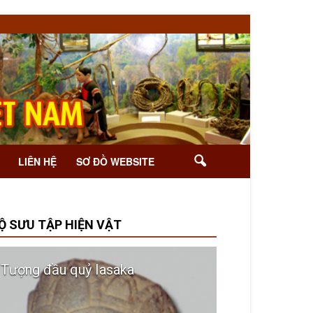
LIÊN HỆ
SƠ ĐỒ WEBSITE
Ộ SƯU TẬP HIỆN VẬT
Tượng đầu quỷ Iasaka
Ché gốm men