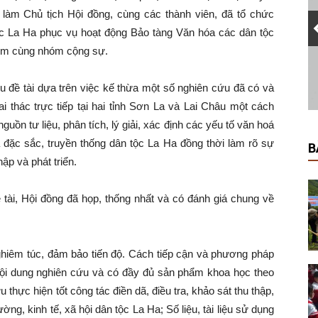
làm Chủ tịch Hội đồng, cùng các thành viên, đã tổ chức
ộc La Ha phục vụ hoạt động Bảo tàng Văn hóa các dân tộc
iệm cùng nhóm cộng sự.
u đề tài dựa trên việc kế thừa một số nghiên cứu đã có và
ai thác trực tiếp tại hai tỉnh Sơn La và Lai Châu một cách
uồn tư liệu, phân tích, lý giải, xác định các yếu tố văn hoá
oá đặc sắc, truyền thống dân tộc La Ha đồng thời làm rõ sự
B
hập và phát triển.
 tài, Hội đồng đã họp, thống nhất và có đánh giá chung về
nghiêm túc, đảm bảo tiến độ. Cách tiếp cận và phương pháp
 nội dung nghiên cứu và có đầy đủ sản phẩm khoa học theo
hực hiện tốt công tác điền dã, điều tra, khảo sát thu thập,
ường, kinh tế, xã hội dân tộc La Ha; Số liệu, tài liệu sử dụng