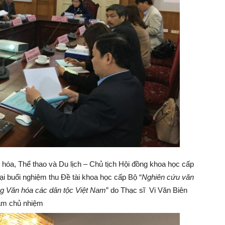
 hóa, Thể thao và Du lịch – Chủ tịch Hội đồng khoa học cấp
ại buổi nghiệm thu Đề tài khoa học cấp Bộ “
Nghiên cứu văn
ng Văn hóa các dân tộc Việt Nam
” do Thạc sĩ Vi Văn Biên
àm chủ nhiệm