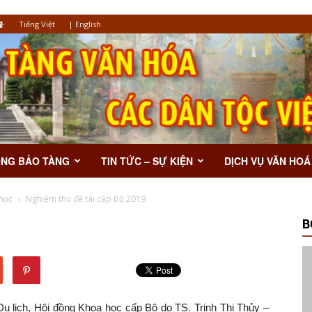
Tiếng Việt
|
English
ỘNG BẢO TÀNG
TIN TỨC – SỰ KIỆN
DỊCH VỤ VĂN HOÁ
học
Nghiệm thu đề tài cấp Bộ 2019
B
Chiêng bạc
Du lịch, Hội đồng Khoa học cấp Bộ do TS. Trịnh Thị Thủy –