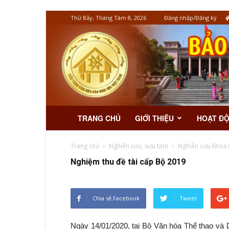
Thứ Bảy, Tháng Tám 8, 2026
Đăng nhập/Đăng ký
TRANG CHỦ
GIỚI THIỆU
HOẠT Đ
Trang chủ
Nghiên cứu, sưu tầm
Nghiên cứu khoa 
Nghiệm thu đề tài cấp Bộ 2019
võng của người Chăm
Trống đồng Đông Sơn
Chia sẻ Facebook
Tweet
Ngày 14/01/2020, tại Bộ Văn hóa Thể thao và 