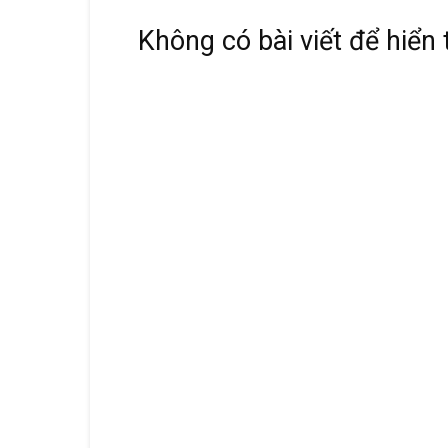
Không có bài viết để hiển 
ồng Đông Sơn
Chiêng bạc