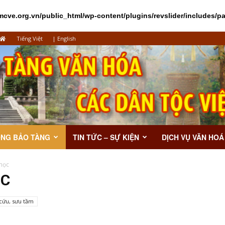
ve.org.vn/public_html/wp-content/plugins/revslider/includes/p
Tiếng Việt
|
English
ỘNG BẢO TÀNG
TIN TỨC – SỰ KIỆN
DỊCH VỤ VĂN HOÁ
học
ỌC
cứu, sưu tầm