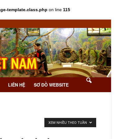
age-template.class.php
on line
115
LIÊN HỆ
SƠ ĐỒ WEBSITE
XEM NHIỀU THEO TUẦN