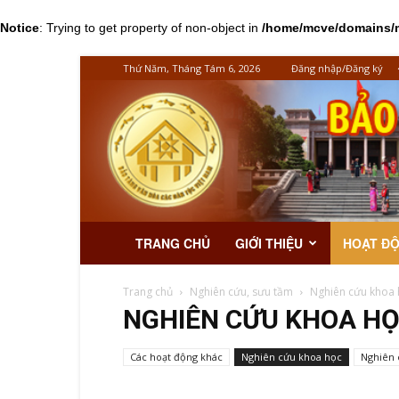
Notice
: Trying to get property of non-object in
/home/mcve/domains/mc
Thứ Năm, Tháng Tám 6, 2026
Đăng nhập/Đăng ký
TRANG CHỦ
GIỚI THIỆU
HOẠT Đ
Trang chủ
Nghiên cứu, sưu tầm
Nghiên cứu khoa 
NGHIÊN CỨU KHOA H
Các hoạt động khác
Nghiên cứu khoa học
Nghiên 