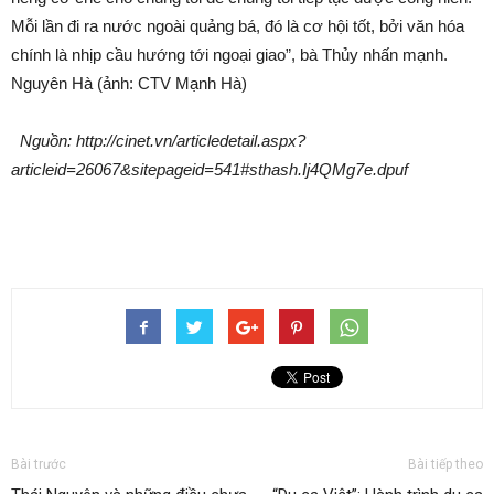
Mỗi lần đi ra nước ngoài quảng bá, đó là cơ hội tốt, bởi văn hóa
chính là nhịp cầu hướng tới ngoại giao”, bà Thủy nhấn mạnh.
Nguyên Hà (ảnh: CTV Mạnh Hà)
Nguồn: http://cinet.vn/articledetail.aspx?
articleid=26067&sitepageid=541#sthash.Ij4QMg7e.dpuf
Bài trước
Bài tiếp theo