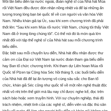
Mỗi lần biểu diễn tại nước ngoài, đoàn nghệ sĩ của Nhà hát Múa
rối Việt Nam đều được đón nhận nồng nhiệt và để lại những ấn
tượng trong lòng bạn bè quốc tế về con người và văn hóa Việt
Nam. Nhiều khán giả tại Úc, sau khi xem chương trình đã phải
thốt lên: “Sau khi xem Múa rối nước Việt Nam, chúng tôi thấy Việt
Nam đã ở trong lòng chúng tôi”. Có thể nói đó là món quà lớn
nhất đối với tập thể nghệ sĩ của Nhà hát sau mỗi chương trình
biểu diễn.
Đặc biệt sau mỗi chuyến lưu diễn, Nhà hát đều nhận được thư
cảm ơn của Đại sứ Việt Nam tại nước đoàn tham gia biểu diễn
hay Ban tổ chức chương trình. Khi tham dự Liên hoan Múa rối
Quốc tế Plzen tại Cộng hòa Séc hồi tháng 9, các buổi biểu diễn
của Nhà hát đã để lại ấn tượng vô cùng sâu sắc cho Ban tổ
chức, khán giả Séc cũng như quốc tế về một nền nghệ thuật độc
nhất vô nhị trên thế giới mà lâu nay chỉ được nghe kể, đọc trên
sách báo hoặc xem truyền hình. Với sự chuyên nghiệp, thái độ
trách nhiệm, nhiệt tình của các nghệ sĩ, diễn viên và đặc thù sân
khấu rối nước đã làm cho người biểu diễn và khán giả không còn