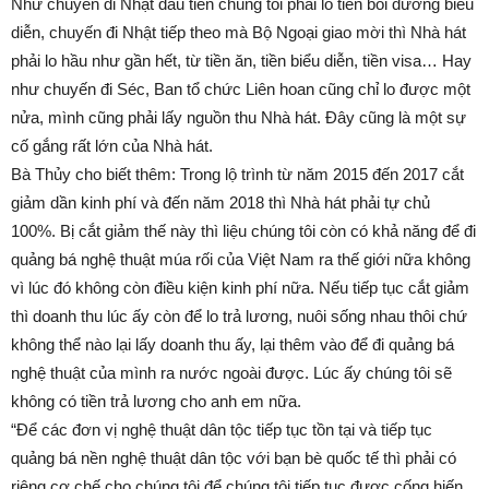
Như chuyến đi Nhật đầu tiên chúng tôi phải lo tiền bồi dưỡng biểu
diễn, chuyến đi Nhật tiếp theo mà Bộ Ngoại giao mời thì Nhà hát
phải lo hầu như gần hết, từ tiền ăn, tiền biểu diễn, tiền visa… Hay
như chuyến đi Séc, Ban tổ chức Liên hoan cũng chỉ lo được một
nửa, mình cũng phải lấy nguồn thu Nhà hát. Đây cũng là một sự
cố gắng rất lớn của Nhà hát.
Bà Thủy cho biết thêm: Trong lộ trình từ năm 2015 đến 2017 cắt
giảm dần kinh phí và đến năm 2018 thì Nhà hát phải tự chủ
100%. Bị cắt giảm thế này thì liệu chúng tôi còn có khả năng để đi
quảng bá nghệ thuật múa rối của Việt Nam ra thế giới nữa không
vì lúc đó không còn điều kiện kinh phí nữa. Nếu tiếp tục cắt giảm
thì doanh thu lúc ấy còn để lo trả lương, nuôi sống nhau thôi chứ
không thể nào lại lấy doanh thu ấy, lại thêm vào để đi quảng bá
nghệ thuật của mình ra nước ngoài được. Lúc ấy chúng tôi sẽ
không có tiền trả lương cho anh em nữa.
“Để các đơn vị nghệ thuật dân tộc tiếp tục tồn tại và tiếp tục
quảng bá nền nghệ thuật dân tộc với bạn bè quốc tế thì phải có
riêng cơ chế cho chúng tôi để chúng tôi tiếp tục được cống hiến.