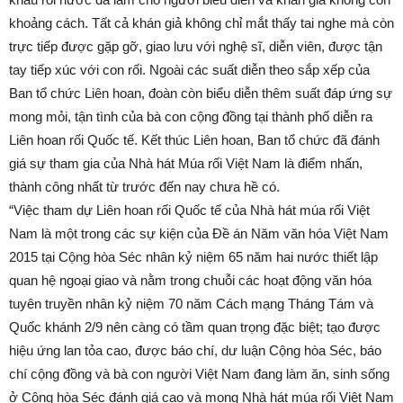
khoảng cách. Tất cả khán giả không chỉ mắt thấy tai nghe mà còn
trực tiếp được gặp gỡ, giao lưu với nghệ sĩ, diễn viên, được tận
tay tiếp xúc với con rối. Ngoài các suất diễn theo sắp xếp của
Ban tổ chức Liên hoan, đoàn còn biểu diễn thêm suất đáp ứng sự
mong mỏi, tận tình của bà con cộng đồng tại thành phố diễn ra
Liên hoan rối Quốc tế. Kết thúc Liên hoan, Ban tổ chức đã đánh
giá sự tham gia của Nhà hát Múa rối Việt Nam là điểm nhấn,
thành công nhất từ trước đến nay chưa hề có.
“Việc tham dự Liên hoan rối Quốc tế của Nhà hát múa rối Việt
Nam là một trong các sự kiện của Đề án Năm văn hóa Việt Nam
2015 tại Cộng hòa Séc nhân kỷ niệm 65 năm hai nước thiết lập
quan hệ ngoại giao và nằm trong chuỗi các hoạt động văn hóa
tuyên truyền nhân kỷ niệm 70 năm Cách mạng Tháng Tám và
Quốc khánh 2/9 nên càng có tầm quan trọng đặc biệt; tạo được
hiệu ứng lan tỏa cao, được báo chí, dư luận Cộng hòa Séc, báo
chí cộng đồng và bà con người Việt Nam đang làm ăn, sinh sống
ở Cộng hòa Séc đánh giá cao và mong Nhà hát múa rối Việt Nam