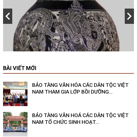
BÀI VIẾT MỚI
BẢO TÀNG VĂN HÓA CÁC DÂN TỘC VIỆT
NAM THAM GIA LỚP BỒI DƯỠNG...
BẢO TÀNG VĂN HOÁ CÁC DÂN TỘC VIỆT
NAM TỔ CHỨC SINH HOẠT...