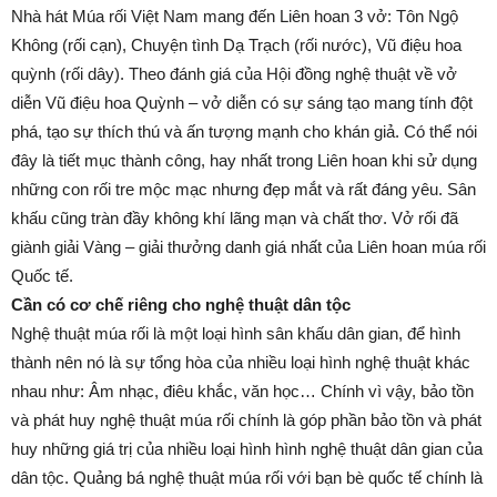
Nhà hát Múa rối Việt Nam mang đến Liên hoan 3 vở: Tôn Ngộ
Không (rối cạn), Chuyện tình Dạ Trạch (rối nước), Vũ điệu hoa
quỳnh (rối dây). Theo đánh giá của Hội đồng nghệ thuật về vở
diễn Vũ điệu hoa Quỳnh – vở diễn có sự sáng tạo mang tính đột
phá, tạo sự thích thú và ấn tượng mạnh cho khán giả. Có thể nói
đây là tiết mục thành công, hay nhất trong Liên hoan khi sử dụng
những con rối tre mộc mạc nhưng đẹp mắt và rất đáng yêu. Sân
khấu cũng tràn đầy không khí lãng mạn và chất thơ. Vở rối đã
giành giải Vàng – giải thưởng danh giá nhất của Liên hoan múa rối
Quốc tế.
Cần có cơ chế riêng cho nghệ thuật dân tộc
Nghệ thuật múa rối là một loại hình sân khấu dân gian, để hình
thành nên nó là sự tổng hòa của nhiều loại hình nghệ thuật khác
nhau như: Âm nhạc, điêu khắc, văn học… Chính vì vậy, bảo tồn
và phát huy nghệ thuật múa rối chính là góp phần bảo tồn và phát
huy những giá trị của nhiều loại hình hình nghệ thuật dân gian của
dân tộc. Quảng bá nghệ thuật múa rối với bạn bè quốc tế chính là