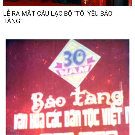
LỄ RA MẮT CÂU LẠC BỘ “TÔI YÊU BẢO
TÀNG”