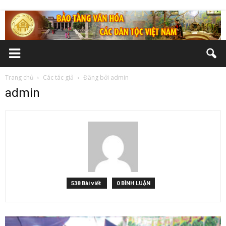
Trang chủ
Các tác giả
Đăng bởi admin
admin
538 Bài viết
0 BÌNH LUẬN