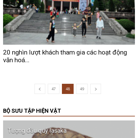
20 nghìn lượt khách tham gia các hoạt động
văn hoá...
47
48
49
BỘ SƯU TẬP HIỆN VẬT
Ché gốm men lam