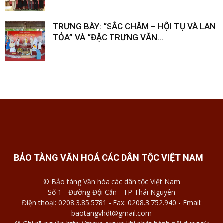
TRƯNG BÀY: “SẮC CHĂM – HỘI TỤ VÀ LAN
TỎA” VÀ “ĐẶC TRƯNG VĂN...
BẢO TÀNG VĂN HOÁ CÁC DÂN TỘC VIỆT NAM
© Bảo tàng Văn hóa các dân tộc Việt Nam
Số 1 - Đường Đội Cấn - TP Thái Nguyên
Điện thoại: 0208.3.85.5781 - Fax: 0208.3.752.940 - Email:
baotangvhdt@gmail.com