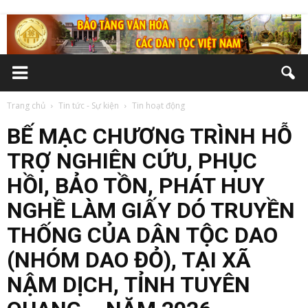
Trang chủ
Tin tức - Sự kiện
Tin hoạt động
BẾ MẠC CHƯƠNG TRÌNH HỖ
TRỢ NGHIÊN CỨU, PHỤC
HỒI, BẢO TỒN, PHÁT HUY
NGHỀ LÀM GIẤY DÓ TRUYỀN
THỐNG CỦA DÂN TỘC DAO
(NHÓM DAO ĐỎ), TẠI XÃ
NẬM DỊCH, TỈNH TUYÊN