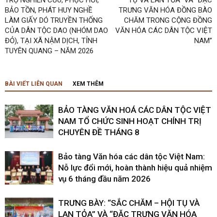
TRỢ NGHIÊN CỨU, PHỤC HỒI,
TỤ VÀ LAN TỎA” VÀ “ĐẶC
BẢO TỒN, PHÁT HUY NGHỀ
TRƯNG VĂN HÓA ĐỒNG BÀO
LÀM GIẤY DÓ TRUYỀN THỐNG
CHĂM TRONG CỘNG ĐỒNG
CỦA DÂN TỘC DAO (NHÓM DAO
VĂN HÓA CÁC DÂN TỘC VIỆT
ĐỎ), TẠI XÃ NẬM DỊCH, TỈNH
NAM”
TUYÊN QUANG – NĂM 2026
BÀI VIẾT LIÊN QUAN
XEM THÊM
BẢO TÀNG VĂN HOÁ CÁC DÂN TỘC VIỆT
NAM TỔ CHỨC SINH HOẠT CHÍNH TRỊ
CHUYÊN ĐỀ THÁNG 8
Bảo tàng Văn hóa các dân tộc Việt Nam:
Nỗ lực đổi mới, hoàn thành hiệu quả nhiệm
vụ 6 tháng đầu năm 2026
TRƯNG BÀY: “SẮC CHĂM – HỘI TỤ VÀ
LAN TỎA” VÀ “ĐẶC TRƯNG VĂN HÓA