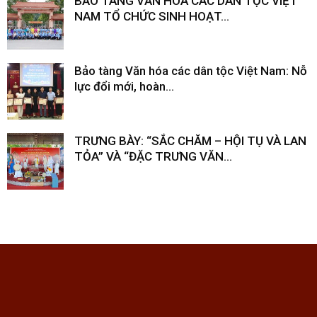
BẢO TÀNG VĂN HOÁ CÁC DÂN TỘC VIỆT
NAM TỔ CHỨC SINH HOẠT...
Bảo tàng Văn hóa các dân tộc Việt Nam: Nỗ
lực đổi mới, hoàn...
TRƯNG BÀY: “SẮC CHĂM – HỘI TỤ VÀ LAN
TỎA” VÀ “ĐẶC TRƯNG VĂN...