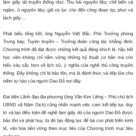
làm giấy dó truyền thống như: Thu hái nguyên liệu; chế biến và
ngâm, ủ nguyên liệu; giã và lọc cho đến công đoạn ép, phơi và
tách giấy…
Phát biểu tổng kết, ông Nguyễn Việt Bắc, Phó Trưởng phòng
Trưng bày, Tuyên truyền – Trưởng đoàn công tác khẳng định:
Chương trình đã đạt được những kết quả đáng khích lệ, hầu hết
học viên không chỉ nắm vững những kỹ thuật cơ bản mà còn
hiểu sâu sắc hơn về lịch sử, ý nghĩa của nghề thủ công truyền
thống. Đây không chỉ là bảo tồn, mà là đánh thức và tiếp lửa cho
niềm tự hào của người Dao Đỏ nơi đây.
Đại diện Lãnh đạo địa phương (ông Vần Kim Liêng – Phó chủ tịch
UBND xã Nậm Dịch) cũng nhấn mạnh việc cam kết tiếp tục duy
trì và tạo điều kiện để nghề làm giấy dó của người Dao Đỏ được
bảo tồn và phát huy, từ đó tạo động lực để bà con phát triển kinh
tế, văn hóa bền vững theo mục tiêu của Chương trình mục tiêu