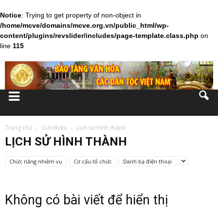
Notice
: Trying to get property of non-object in
/home/mcve/domains/mcve.org.vn/public_html/wp-
content/plugins/revslider/includes/page-template.class.php
on
line
115
Trang chủ
Giới thiệu
Lịch sử hình thành
LỊCH SỬ HÌNH THÀNH
Chức năng nhiệm vụ
Cơ cấu tổ chức
Danh bạ điện thoại
Không có bài viết để hiển thị