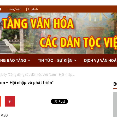
Tiếng Việt
|
English
ỘNG BẢO TÀNG
TIN TỨC – SỰ KIỆN
DỊCH VỤ VĂN HOÁ
 bày “Cộng đồng các dân tộc Việt Nam – Hội nhập...
m – Hội nhập và phát triển”
B
Tượng đầu quỷ Iasaka
m A80