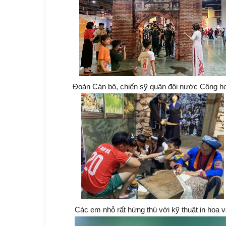
Đoàn Cán bộ, chiến sỹ quân đội nước Cộng h
Các em nhỏ rất hứng thú với kỹ thuật in hoa