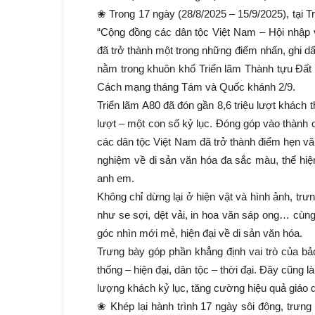
❀ Trong 17 ngày (28/8/2025 – 15/9/2025), tại 
“Cộng đồng các dân tộc Việt Nam – Hội nhập v
đã trở thành một trong những điểm nhấn, ghi dấ
nằm trong khuôn khổ Triển lãm Thành tựu Đất
Cách mạng tháng Tám và Quốc khánh 2/9.
Triển lãm A80 đã đón gần 8,6 triệu lượt khách t
lượt – một con số kỷ lục. Đóng góp vào thành
các dân tộc Việt Nam đã trở thành điểm hẹn v
nghiệm về di sản văn hóa đa sắc màu, thể hiện
anh em.
Không chỉ dừng lại ở hiện vật và hình ảnh, trư
như se sợi, dệt vải, in hoa văn sáp ong… cùng
góc nhìn mới mẻ, hiện đại về di sản văn hóa.
Trưng bày góp phần khẳng định vai trò của bảo t
thống – hiện đại, dân tộc – thời đại. Đây cũng 
lượng khách kỷ lục, tăng cường hiệu quả giáo
❀ Khép lại hành trình 17 ngày sôi động, trưn