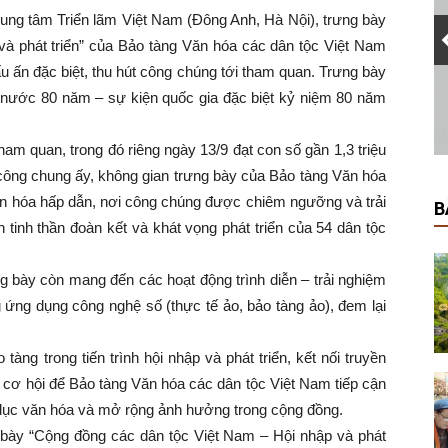
Trung tâm Triển lãm Việt Nam (Đông Anh, Hà Nội), trưng bày
à phát triển” của Bảo tàng Văn hóa các dân tộc Việt Nam
u ấn đặc biệt, thu hút công chúng tới tham quan. Trưng bày
 nước 80 năm – sự kiện quốc gia đặc biệt kỷ niệm 80 năm
ham quan, trong đó riêng ngày 13/9 đạt con số gần 1,3 triệu
 công chung ấy, không gian trưng bày của Bảo tàng Văn hóa
ăn hóa hấp dẫn, nơi công chúng được chiêm ngưỡng và trải
B
 tinh thần đoàn kết và khát vọng phát triển của 54 dân tộc
ng bày còn mang đến các hoạt động trình diễn – trải nghiệm
 ứng dụng công nghệ số (thực tế ảo, bảo tàng ảo), đem lại
àng trong tiến trình hội nhập và phát triển, kết nối truyền
là cơ hội để Bảo tàng Văn hóa các dân tộc Việt Nam tiếp cận
 dục văn hóa và mở rộng ảnh hưởng trong cộng đồng.
g bày “Cộng đồng các dân tộc Việt Nam – Hội nhập và phát