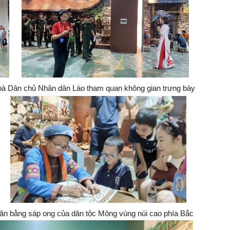
oà Dân chủ Nhân dân Lào tham quan không gian trưng bày
 văn bằng sáp ong của dân tộc Mông vùng núi cao phía Bắc