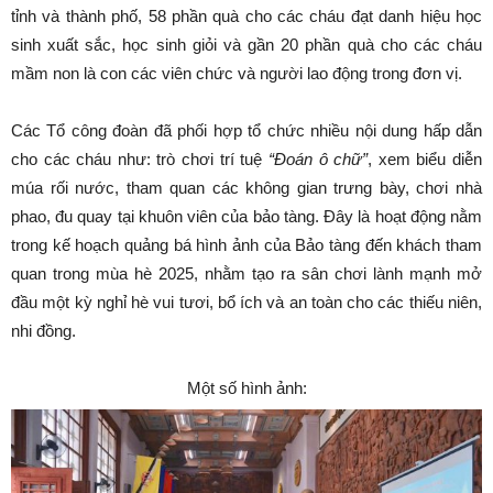
tỉnh và thành phố, 58 phần quà cho các cháu đạt danh hiệu học
sinh xuất sắc, học sinh giỏi và gần 20 phần quà cho các cháu
mầm non là con các viên chức và người lao động trong đơn vị.
Các Tổ công đoàn đã phối hợp tổ chức nhiều nội dung hấp dẫn
cho các cháu như: trò chơi trí tuệ
“
Đoán ô chữ”
, xem biểu diễn
múa rối nước, tham quan các không gian trưng bày, chơi nhà
phao, đu quay tại khuôn viên của bảo tàng. Đây là hoạt động nằm
trong kế hoạch quảng bá hình ảnh của Bảo tàng đến khách tham
quan trong mùa hè 2025, nhằm tạo ra sân chơi lành mạnh mở
đầu một kỳ nghỉ hè vui tươi, bổ ích và an toàn cho các thiếu niên,
nhi đồng.
Một số hình ảnh: