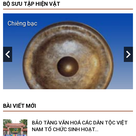
BỘ SƯU TẬP HIỆN VẬT
Tượng đầu quỷ Iasaka
BÀI VIẾT MỚI
BẢO TÀNG VĂN HOÁ CÁC DÂN TỘC VIỆT
NAM TỔ CHỨC SINH HOẠT...