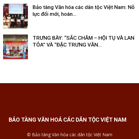
Bảo tàng Văn hóa các dân tộc Việt Nam: Nỗ
lực đổi mới, hoàn...
TRƯNG BÀY: “SẮC CHĂM – HỘI TỤ VÀ LAN
TỎA” VÀ “ĐẶC TRƯNG VĂN...
BẢO TÀNG VĂN HOÁ CÁC DÂN TỘC VIỆT NAM
© Bảo tàng Văn hóa các dân tộc Việt Nam