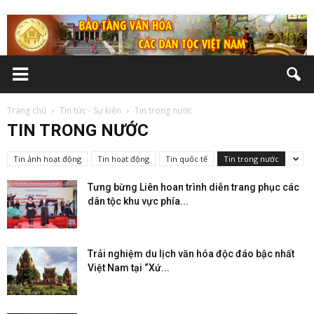
Trang chủ
Tin tức - Sự kiện
Tin trong nước
TIN TRONG NƯỚC
Tin ảnh hoạt động
Tin hoạt động
Tin quốc tế
Tin trong nước
Tưng bừng Liên hoan trình diễn trang phục các
dân tộc khu vực phía...
Trải nghiệm du lịch văn hóa độc đáo bậc nhất
Việt Nam tại “Xứ...